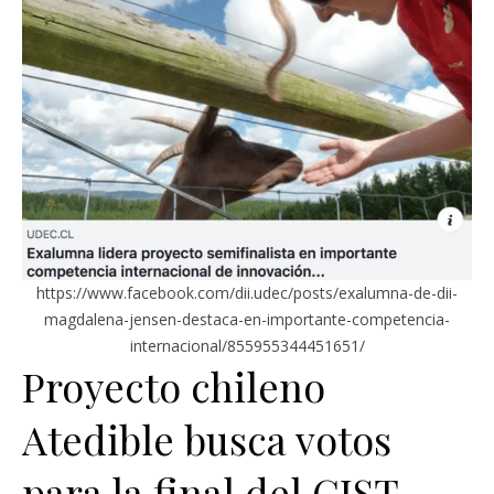
https://www.facebook.com/dii.udec/posts/exalumna-de-dii-
magdalena-jensen-destaca-en-importante-competencia-
internacional/855955344451651/
Proyecto chileno
Atedible busca votos
para la final del GIST