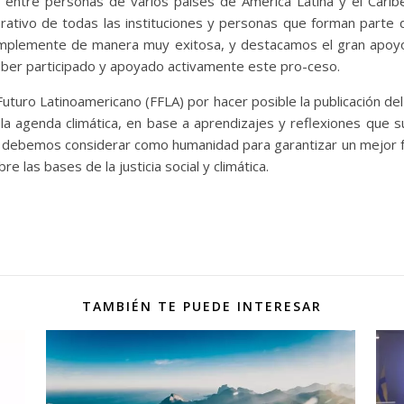
 entre personas de varios países de América Latina y el Caribe
ativo de todas las instituciones y personas que forman parte de
e implemente de manera muy exitosa, y destacamos el gran apoy
aber participado y apoyado activamente este pro-ceso.
turo Latinoamericano (FFLA) por hacer posible la publicación 
 la agenda climática, en base a aprendizajes y reflexiones que 
 debemos considerar como humanidad para garantizar un mejor f
e las bases de la justicia social y climática.
TAMBIÉN TE PUEDE INTERESAR